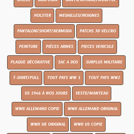
DIVERS
DRAPEAUX
GANTS/MITAINE/MOUFFLE
HOLSTER
MEDAILLES/INSIGNES
PANTALON/SHORT/BERMUDA
PATCHS 3D VELCRO
PEINTURE
PIÈCES ARMES
PIECES VEHICULE
PLAQUE DÉCORATIVE
SAC A DOS
SURPLUS MILITAIRE
T-SHIRT/PULL
TOUT PAYS WW 1
TOUT PAYS WW2
US 1946 À NOS JOURS
VESTE/MANTEAU
WWII ALLEMAND COPIE
WWII ALLEMAND ORIGINAL
WWII UK ORIGINAL
WWII US COPIE