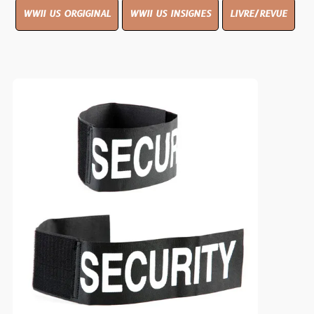
WWII US ORGIGINAL
WWII US INSIGNES
LIVRE/REVUE