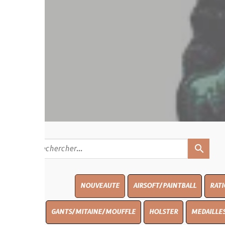
search
NOUVEAUTE
AIRSOFT/PAINTBALL
RATIONS
BLAS
GANTS/MITAINE/MOUFFLE
HOLSTER
MEDAILLES/INSIGNES