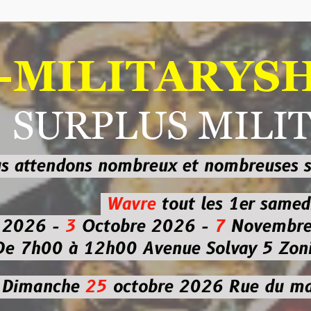
ILITARYSHOP
RPLUS MILITAI
dons nombreux et nombreuses
sur les
b
Wavre
tout les 1er samedi
-
3
Octobre 2026 -
7
Novembre 2026 
 à 12h00
Avenue Solvay 5 Zoning nor
che
25
octobre 2026
Rue du marché co