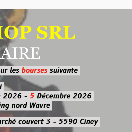
 SRL
RE
ourses
suivante
-
5
Décembre 2026
d Wavre
uvert 3 - 5590 Ciney