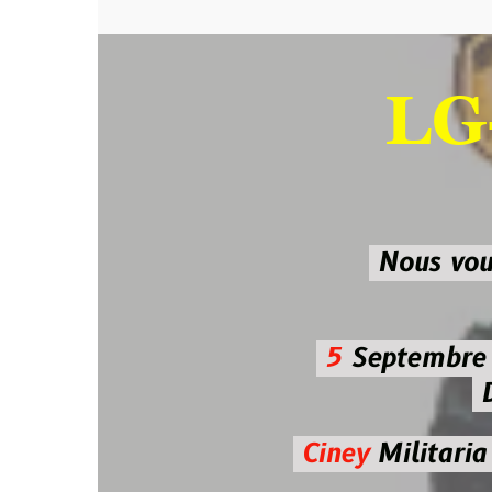
LG-M
SU
Nous vous atten
5
Septembre 2026 
De 7h00
Ciney
Militaria
Diman