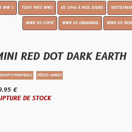
OUT PAYS WW2
US 1946 À NOS JOURS
VESTE/MANTEAU
WWI
WWII US COPIE
WWII US ORGIGINAL
WWII US INSIGNES
LIVR
RED DOT DARK EARTH
ALL
PIÈCES ARMES
E STOCK