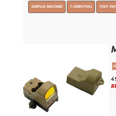
SURPLUS MILITAIRE
T-SHIRT/PULL
TOUT PAYS WW 1
T
MINI 
AIRSOFT/PAINTB
49.95 €
RUPTURE D