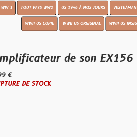
UT PAYS WW2
US 1946 À NOS JOURS
VESTE/MANTEAU
WWI
WWII US COPIE
WWII US ORGIGINAL
WWII US INSIGNES
LIVR
icateur de son EX156 close 
E STOCK