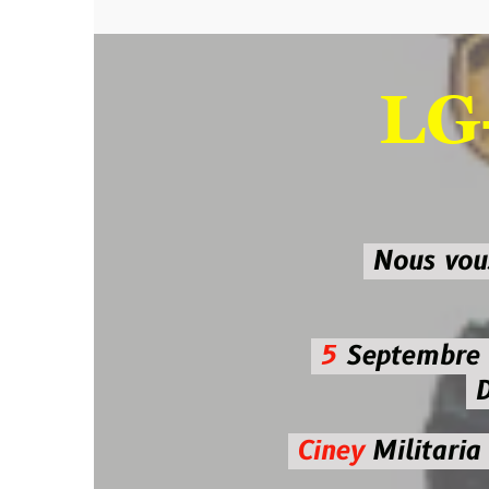
LG-M
SU
Nous vous atten
5
Septembre 2026 
De 7h00
Ciney
Militaria
Diman