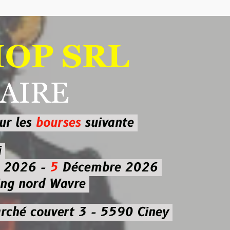
 SRL
RE
ourses
suivante
-
5
Décembre 2026
d Wavre
uvert 3 - 5590 Ciney