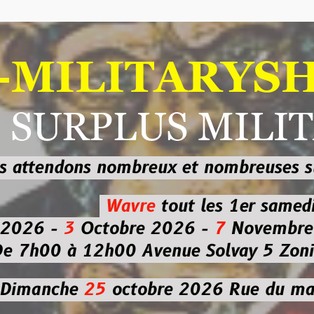
ILITARYSHOP
RPLUS MILITAI
dons nombreux et nombreuses
sur les
b
Wavre
tout les 1er samedi
-
3
Octobre 2026 -
7
Novembre 2026 
 à 12h00
Avenue Solvay 5 Zoning nor
che
25
octobre 2026
Rue du marché co