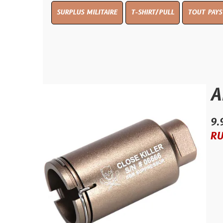
SURPLUS MILITAIRE
T-SHIRT/PULL
TOUT PAYS WW 1
TO
Amplif
9.99 €
RUPTURE D