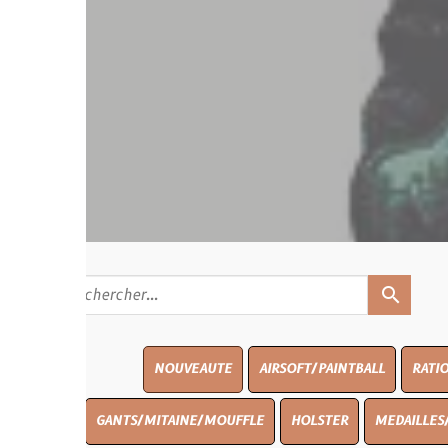
search
NOUVEAUTE
AIRSOFT/PAINTBALL
RATIONS
BLASO
GANTS/MITAINE/MOUFFLE
HOLSTER
MEDAILLES/INSIGNES