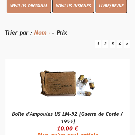
WWII US ORGIGINAL
WWII US INSIGNES
LIVRE/REVUE
Trier par :
Nom
-
Prix
1
2
3
4
>
Boîte d'Ampoules US LM-52 (Guerre de Corée /
1953)
10.00 €