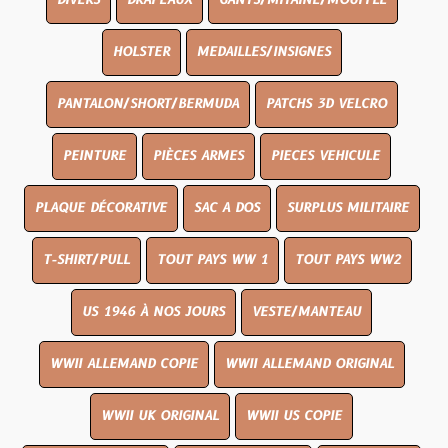
DIVERS
DRAPEAUX
GANTS/MITAINE/MOUFFLE
HOLSTER
MEDAILLES/INSIGNES
PANTALON/SHORT/BERMUDA
PATCHS 3D VELCRO
PEINTURE
PIÈCES ARMES
PIECES VEHICULE
PLAQUE DÉCORATIVE
SAC A DOS
SURPLUS MILITAIRE
T-SHIRT/PULL
TOUT PAYS WW 1
TOUT PAYS WW2
US 1946 À NOS JOURS
VESTE/MANTEAU
WWII ALLEMAND COPIE
WWII ALLEMAND ORIGINAL
WWII UK ORIGINAL
WWII US COPIE