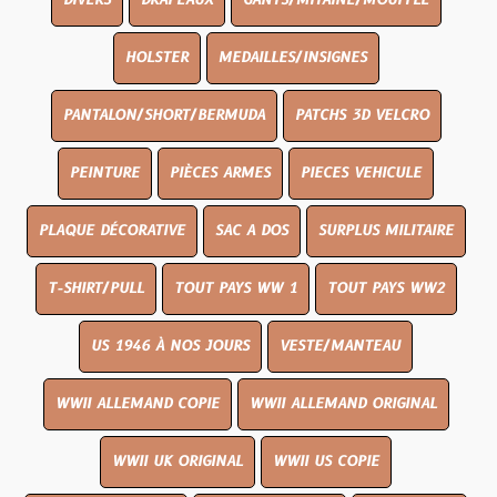
DIVERS
DRAPEAUX
GANTS/MITAINE/MOUFFLE
HOLSTER
MEDAILLES/INSIGNES
PANTALON/SHORT/BERMUDA
PATCHS 3D VELCRO
PEINTURE
PIÈCES ARMES
PIECES VEHICULE
PLAQUE DÉCORATIVE
SAC A DOS
SURPLUS MILITAIRE
T-SHIRT/PULL
TOUT PAYS WW 1
TOUT PAYS WW2
US 1946 À NOS JOURS
VESTE/MANTEAU
WWII ALLEMAND COPIE
WWII ALLEMAND ORIGINAL
WWII UK ORIGINAL
WWII US COPIE