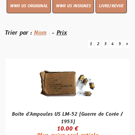
WWII US ORGIGINAL
WWII US INSIGNES
LIVRE/REVUE
Trier par :
Nom
-
Prix
1
2
3
4
5
>
Boîte d'Ampoules US LM-52 (Guerre de Corée /
1953)
10.00 €