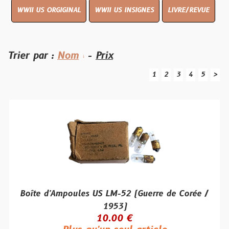
WWII US ORGIGINAL
WWII US INSIGNES
LIVRE/REVUE
Trier par :
Nom
-
Prix
1
2
3
4
5
>
Boîte d'Ampoules US LM-52 (Guerre de Corée /
1953)
10.00 €