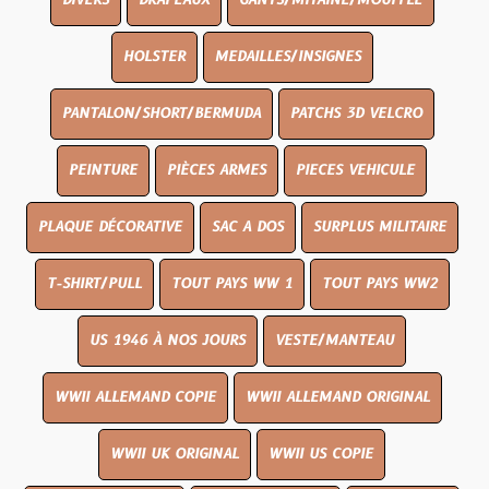
DIVERS
DRAPEAUX
GANTS/MITAINE/MOUFFLE
HOLSTER
MEDAILLES/INSIGNES
PANTALON/SHORT/BERMUDA
PATCHS 3D VELCRO
PEINTURE
PIÈCES ARMES
PIECES VEHICULE
PLAQUE DÉCORATIVE
SAC A DOS
SURPLUS MILITAIRE
T-SHIRT/PULL
TOUT PAYS WW 1
TOUT PAYS WW2
US 1946 À NOS JOURS
VESTE/MANTEAU
WWII ALLEMAND COPIE
WWII ALLEMAND ORIGINAL
WWII UK ORIGINAL
WWII US COPIE