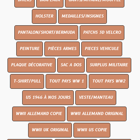
DIVERS
DRAPEAUX
GANTS/MITAINE/MOUFFLE
HOLSTER
MEDAILLES/INSIGNES
PANTALON/SHORT/BERMUDA
PATCHS 3D VELCRO
PEINTURE
PIÈCES ARMES
PIECES VEHICULE
PLAQUE DÉCORATIVE
SAC A DOS
SURPLUS MILITAIRE
T-SHIRT/PULL
TOUT PAYS WW 1
TOUT PAYS WW2
US 1946 À NOS JOURS
VESTE/MANTEAU
WWII ALLEMAND COPIE
WWII ALLEMAND ORIGINAL
WWII UK ORIGINAL
WWII US COPIE