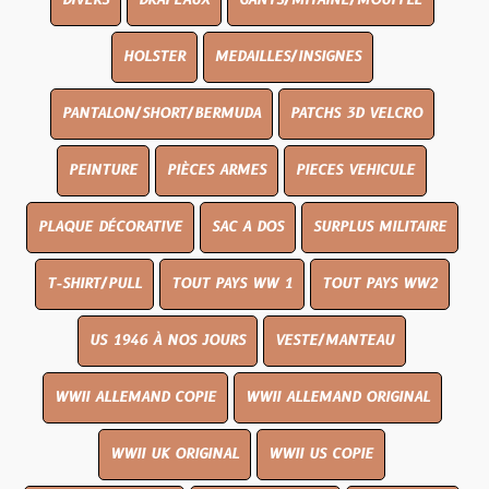
DIVERS
DRAPEAUX
GANTS/MITAINE/MOUFFLE
HOLSTER
MEDAILLES/INSIGNES
PANTALON/SHORT/BERMUDA
PATCHS 3D VELCRO
PEINTURE
PIÈCES ARMES
PIECES VEHICULE
PLAQUE DÉCORATIVE
SAC A DOS
SURPLUS MILITAIRE
T-SHIRT/PULL
TOUT PAYS WW 1
TOUT PAYS WW2
US 1946 À NOS JOURS
VESTE/MANTEAU
WWII ALLEMAND COPIE
WWII ALLEMAND ORIGINAL
WWII UK ORIGINAL
WWII US COPIE