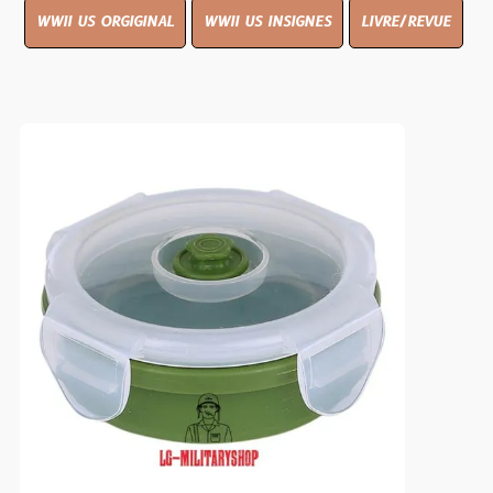
WWII US ORGIGINAL
WWII US INSIGNES
LIVRE/REVUE