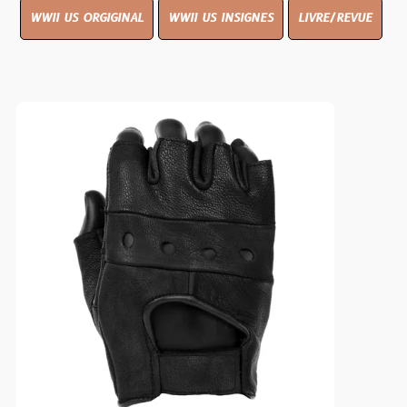
WWII US ORGIGINAL
WWII US INSIGNES
LIVRE/REVUE