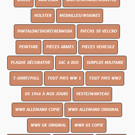
DIVERS
DRAPEAUX
GANTS/MITAINE/MOUFFLE
HOLSTER
MEDAILLES/INSIGNES
PANTALON/SHORT/BERMUDA
PATCHS 3D VELCRO
PEINTURE
PIÈCES ARMES
PIECES VEHICULE
PLAQUE DÉCORATIVE
SAC A DOS
SURPLUS MILITAIRE
T-SHIRT/PULL
TOUT PAYS WW 1
TOUT PAYS WW2
US 1946 À NOS JOURS
VESTE/MANTEAU
WWII ALLEMAND COPIE
WWII ALLEMAND ORIGINAL
WWII UK ORIGINAL
WWII US COPIE