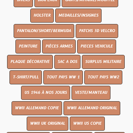
DIVERS
DRAPEAUX
GANTS/MITAINE/MOUFFLE
HOLSTER
MEDAILLES/INSIGNES
PANTALON/SHORT/BERMUDA
PATCHS 3D VELCRO
PEINTURE
PIÈCES ARMES
PIECES VEHICULE
PLAQUE DÉCORATIVE
SAC A DOS
SURPLUS MILITAIRE
T-SHIRT/PULL
TOUT PAYS WW 1
TOUT PAYS WW2
US 1946 À NOS JOURS
VESTE/MANTEAU
WWII ALLEMAND COPIE
WWII ALLEMAND ORIGINAL
WWII UK ORIGINAL
WWII US COPIE