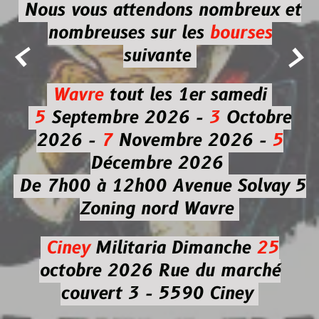
Nous vous attendons nombreux et
nombreuses
sur les
bourses


suivante
Wavre
tout les 1er samedi
5
Septembre 2026 -
3
Octobre
2026 -
7
Novembre 2026 -
5
Décembre 2026
De 7h00 à 12h00
Avenue Solvay 5
Zoning nord Wavre
Ciney
Militaria
Dimanche
25
octobre 2026
Rue du marché
couvert 3 - 5590 Ciney