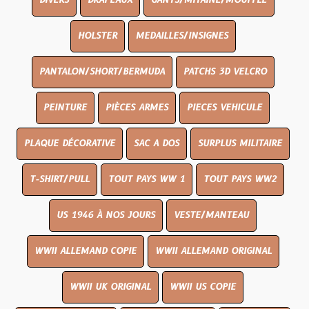
DIVERS
DRAPEAUX
GANTS/MITAINE/MOUFFLE
HOLSTER
MEDAILLES/INSIGNES
PANTALON/SHORT/BERMUDA
PATCHS 3D VELCRO
PEINTURE
PIÈCES ARMES
PIECES VEHICULE
PLAQUE DÉCORATIVE
SAC A DOS
SURPLUS MILITAIRE
T-SHIRT/PULL
TOUT PAYS WW 1
TOUT PAYS WW2
US 1946 À NOS JOURS
VESTE/MANTEAU
WWII ALLEMAND COPIE
WWII ALLEMAND ORIGINAL
WWII UK ORIGINAL
WWII US COPIE