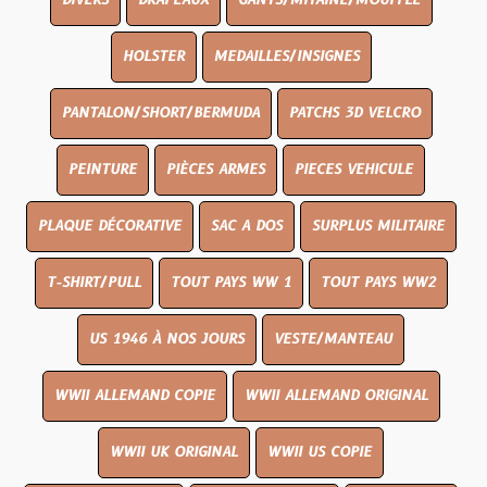
DIVERS
DRAPEAUX
GANTS/MITAINE/MOUFFLE
HOLSTER
MEDAILLES/INSIGNES
PANTALON/SHORT/BERMUDA
PATCHS 3D VELCRO
PEINTURE
PIÈCES ARMES
PIECES VEHICULE
PLAQUE DÉCORATIVE
SAC A DOS
SURPLUS MILITAIRE
T-SHIRT/PULL
TOUT PAYS WW 1
TOUT PAYS WW2
US 1946 À NOS JOURS
VESTE/MANTEAU
WWII ALLEMAND COPIE
WWII ALLEMAND ORIGINAL
WWII UK ORIGINAL
WWII US COPIE