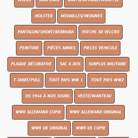
DIVERS
DRAPEAUX
GANTS/MITAINE/MOUFFLE
HOLSTER
MEDAILLES/INSIGNES
PANTALON/SHORT/BERMUDA
PATCHS 3D VELCRO
PEINTURE
PIÈCES ARMES
PIECES VEHICULE
PLAQUE DÉCORATIVE
SAC A DOS
SURPLUS MILITAIRE
T-SHIRT/PULL
TOUT PAYS WW 1
TOUT PAYS WW2
US 1946 À NOS JOURS
VESTE/MANTEAU
WWII ALLEMAND COPIE
WWII ALLEMAND ORIGINAL
WWII UK ORIGINAL
WWII US COPIE