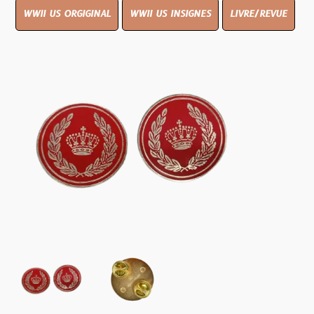
WWII US ORGIGINAL
WWII US INSIGNES
LIVRE/REVUE