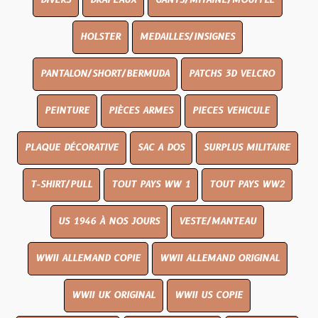
DIVERS
DRAPEAUX
GANTS/MITAINE/MOUFFLE
HOLSTER
MEDAILLES/INSIGNES
PANTALON/SHORT/BERMUDA
PATCHS 3D VELCRO
PEINTURE
PIÈCES ARMES
PIECES VEHICULE
PLAQUE DÉCORATIVE
SAC A DOS
SURPLUS MILITAIRE
T-SHIRT/PULL
TOUT PAYS WW 1
TOUT PAYS WW2
US 1946 À NOS JOURS
VESTE/MANTEAU
WWII ALLEMAND COPIE
WWII ALLEMAND ORIGINAL
WWII UK ORIGINAL
WWII US COPIE