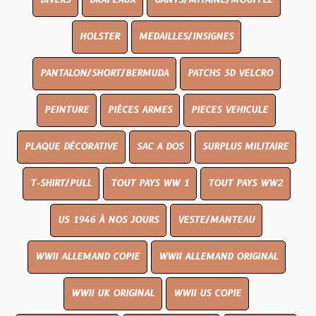
DIVERS
DRAPEAUX
GANTS/MITAINE/MOUFFLE
HOLSTER
MEDAILLES/INSIGNES
PANTALON/SHORT/BERMUDA
PATCHS 3D VELCRO
PEINTURE
PIÈCES ARMES
PIECES VEHICULE
PLAQUE DÉCORATIVE
SAC A DOS
SURPLUS MILITAIRE
T-SHIRT/PULL
TOUT PAYS WW 1
TOUT PAYS WW2
US 1946 À NOS JOURS
VESTE/MANTEAU
WWII ALLEMAND COPIE
WWII ALLEMAND ORIGINAL
WWII UK ORIGINAL
WWII US COPIE