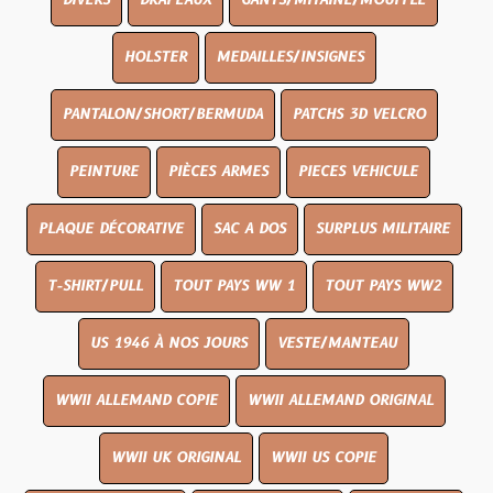
DIVERS
DRAPEAUX
GANTS/MITAINE/MOUFFLE
HOLSTER
MEDAILLES/INSIGNES
PANTALON/SHORT/BERMUDA
PATCHS 3D VELCRO
PEINTURE
PIÈCES ARMES
PIECES VEHICULE
PLAQUE DÉCORATIVE
SAC A DOS
SURPLUS MILITAIRE
T-SHIRT/PULL
TOUT PAYS WW 1
TOUT PAYS WW2
US 1946 À NOS JOURS
VESTE/MANTEAU
WWII ALLEMAND COPIE
WWII ALLEMAND ORIGINAL
WWII UK ORIGINAL
WWII US COPIE