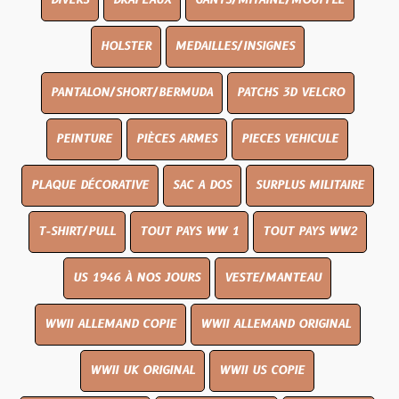
DIVERS
DRAPEAUX
GANTS/MITAINE/MOUFFLE
HOLSTER
MEDAILLES/INSIGNES
PANTALON/SHORT/BERMUDA
PATCHS 3D VELCRO
PEINTURE
PIÈCES ARMES
PIECES VEHICULE
PLAQUE DÉCORATIVE
SAC A DOS
SURPLUS MILITAIRE
T-SHIRT/PULL
TOUT PAYS WW 1
TOUT PAYS WW2
US 1946 À NOS JOURS
VESTE/MANTEAU
WWII ALLEMAND COPIE
WWII ALLEMAND ORIGINAL
WWII UK ORIGINAL
WWII US COPIE