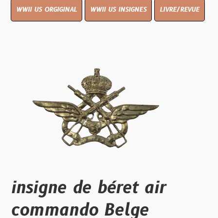
WWII US ORGIGINAL
WWII US INSIGNES
LIVRE/REVUE
insigne de béret air
commando Belge