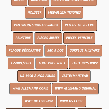
DIVERS
DRAPEAUX
GANTS/MITAINE/MOUFFLE
HOLSTER
MEDAILLES/INSIGNES
PANTALON/SHORT/BERMUDA
PATCHS 3D VELCRO
PEINTURE
PIÈCES ARMES
PIECES VEHICULE
PLAQUE DÉCORATIVE
SAC A DOS
SURPLUS MILITAIRE
T-SHIRT/PULL
TOUT PAYS WW 1
TOUT PAYS WW2
US 1946 À NOS JOURS
VESTE/MANTEAU
WWII ALLEMAND COPIE
WWII ALLEMAND ORIGINAL
WWII UK ORIGINAL
WWII US COPIE