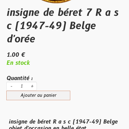
insigne de béret 7 R a s
c (1947-49) Belge
d'orée
1.00 €
En stock
Quantité :
-
+
Ajouter au panier
insigne de béret R a s c (1947-49) Belge
objet d'occasion en belle état ,