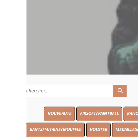
search
NOUVEAUTE
AIRSOFT/PAINTBALL
RATIONS
BLASO
GANTS/MITAINE/MOUFFLE
HOLSTER
MEDAILLES/INSIGNES