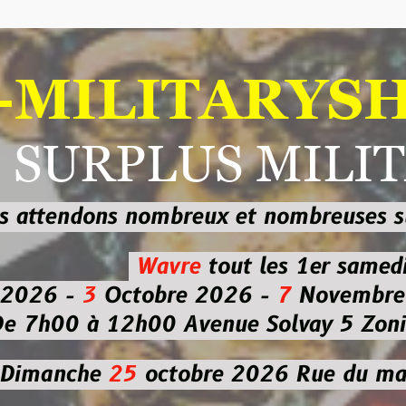
ILITARYSHOP
RPLUS MILITAI
dons nombreux et nombreuses
sur les
b
Wavre
tout les 1er samedi
-
3
Octobre 2026 -
7
Novembre 2026 
 à 12h00
Avenue Solvay 5 Zoning nor
che
25
octobre 2026
Rue du marché co