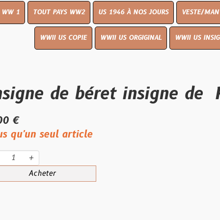
UT PAYS WW2
US 1946 À NOS JOURS
VESTE/MANTEAU
WWI
WWII US COPIE
WWII US ORGIGINAL
WWII US INSIGNES
LIVR
e de béret insigne de R a s
eul article
eter