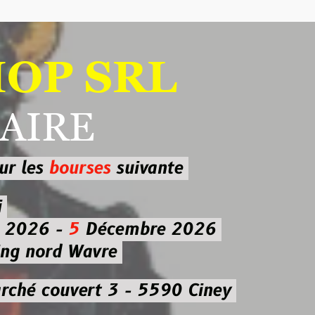
 SRL
RE
ourses
suivante
-
5
Décembre 2026
d Wavre
uvert 3 - 5590 Ciney