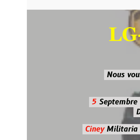
LG-M
SU
Nous vous atten
5
Septembre 2026 
De 7h00
Ciney
Militaria
Diman