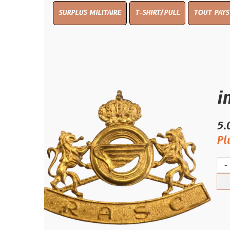
SURPLUS MILITAIRE
T-SHIRT/PULL
TOUT PAYS WW 1
TO
insign
5.00 €
Plus qu'un s
-
+
Ach