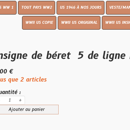
OUT PAYS WW2
US 1946 À NOS JOURS
VESTE/MANTEAU
WWI
WWII US COPIE
WWII US ORGIGINAL
WWII US INSIGNES
LIVR
e de béret 5 de ligne Belge
articles
au panier