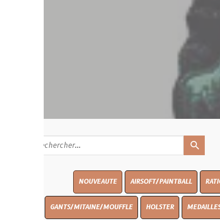
search
NOUVEAUTE
AIRSOFT/PAINTBALL
RATIONS
BLAS
GANTS/MITAINE/MOUFFLE
HOLSTER
MEDAILLES/INSIGNES