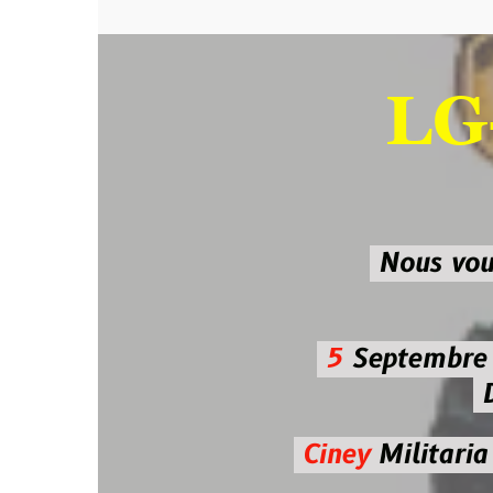
LG-M
SU
Nous vous atten
5
Septembre 2026 
De 7h00
Ciney
Militaria
Diman