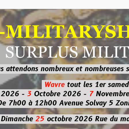
ILITARYSHOP
RPLUS MILITAI
dons nombreux et nombreuses
sur les
b
Wavre
tout les 1er samedi
-
3
Octobre 2026 -
7
Novembre 2026 
 à 12h00
Avenue Solvay 5 Zoning nor
che
25
octobre 2026
Rue du marché co