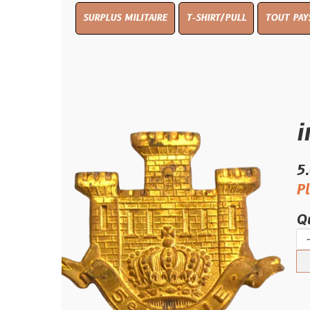
SURPLUS MILITAIRE
T-SHIRT/PULL
TOUT PAYS WW 1
T
insign
5.00 €
Plus que 2 
Quantité :
-
+
Ajouter 