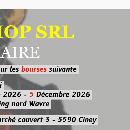
 SRL
RE
ourses
suivante
-
5
Décembre 2026
d Wavre
uvert 3 - 5590 Ciney