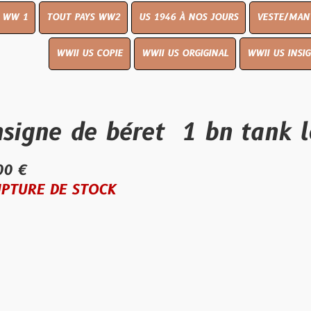
UT PAYS WW2
US 1946 À NOS JOURS
VESTE/MANTEAU
WWI
WWII US COPIE
WWII US ORGIGINAL
WWII US INSIGNES
LIVR
e de béret 1 bn tank lourd
E STOCK