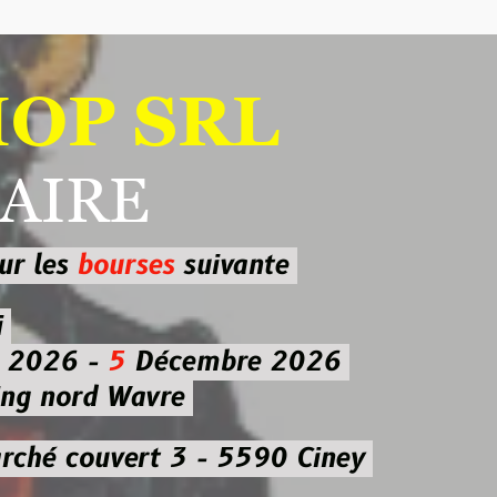
 SRL
RE
ourses
suivante
-
5
Décembre 2026
d Wavre
uvert 3 - 5590 Ciney