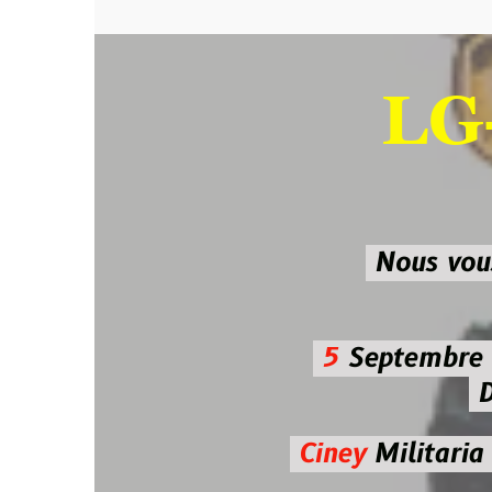
LG-M
SU
Nous vous atten
5
Septembre 2026 
De 7h00
Ciney
Militaria
Diman