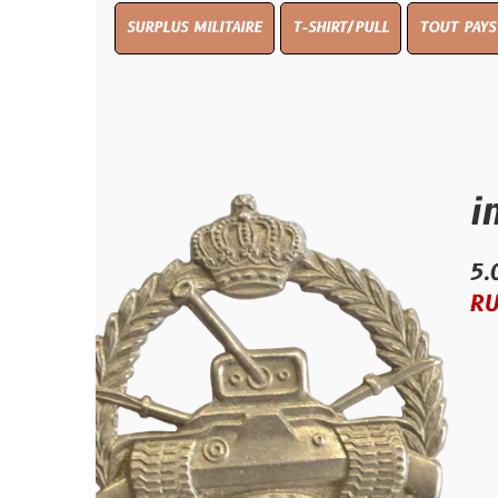
SURPLUS MILITAIRE
T-SHIRT/PULL
TOUT PAYS WW 1
TO
insign
5.00 €
RUPTURE D