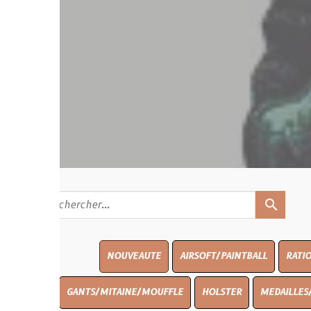
search
NOUVEAUTE
AIRSOFT/PAINTBALL
RATIONS
BLASO
GANTS/MITAINE/MOUFFLE
HOLSTER
MEDAILLES/INSIGNES