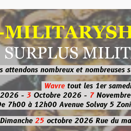
ILITARYSHOP
RPLUS MILITAI
dons nombreux et nombreuses
sur les
b
Wavre
tout les 1er samedi
-
3
Octobre 2026 -
7
Novembre 2026 
 à 12h00
Avenue Solvay 5 Zoning nor
che
25
octobre 2026
Rue du marché co