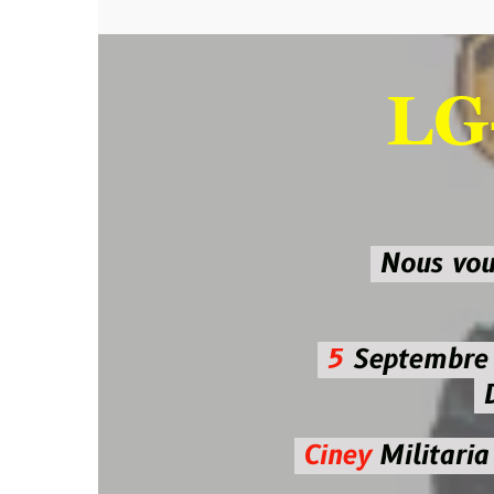
LG-M
SU
Nous vous atten
5
Septembre 2026 
De 7h00
Ciney
Militaria
Diman