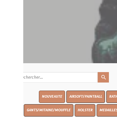
search
NOUVEAUTE
AIRSOFT/PAINTBALL
RATIONS
BLAS
GANTS/MITAINE/MOUFFLE
HOLSTER
MEDAILLES/INSIGNES