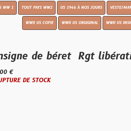
OUT PAYS WW2
US 1946 À NOS JOURS
VESTE/MANTEAU
WWI
WWII US COPIE
WWII US ORGIGINAL
WWII US INSIGNES
LIVR
e de béret Rgt libération 5
E STOCK