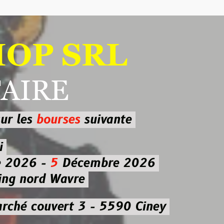
 SRL
RE
ourses
suivante
-
5
Décembre 2026
d Wavre
uvert 3 - 5590 Ciney