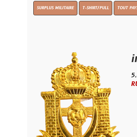
SURPLUS MILITAIRE
T-SHIRT/PULL
TOUT PAYS WW 1
T
insign
5.00 €
RUPTURE D