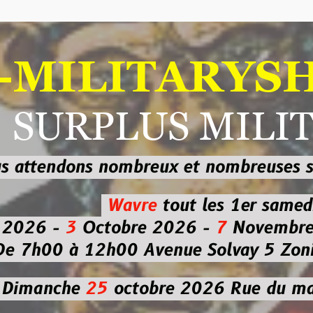
ILITARYSHOP
RPLUS MILITAI
dons nombreux et nombreuses
sur les
b
Wavre
tout les 1er samedi
-
3
Octobre 2026 -
7
Novembre 2026 
 à 12h00
Avenue Solvay 5 Zoning nor
che
25
octobre 2026
Rue du marché co