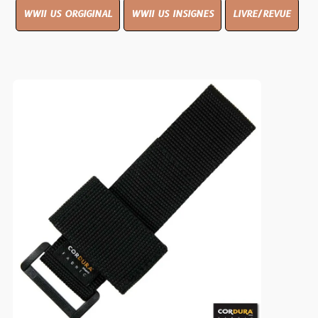
WWII US ORGIGINAL
WWII US INSIGNES
LIVRE/REVUE