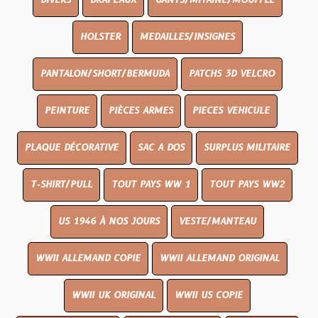
DIVERS
DRAPEAUX
GANTS/MITAINE/MOUFFLE
HOLSTER
MEDAILLES/INSIGNES
PANTALON/SHORT/BERMUDA
PATCHS 3D VELCRO
PEINTURE
PIÈCES ARMES
PIECES VEHICULE
PLAQUE DÉCORATIVE
SAC A DOS
SURPLUS MILITAIRE
T-SHIRT/PULL
TOUT PAYS WW 1
TOUT PAYS WW2
US 1946 À NOS JOURS
VESTE/MANTEAU
WWII ALLEMAND COPIE
WWII ALLEMAND ORIGINAL
WWII UK ORIGINAL
WWII US COPIE