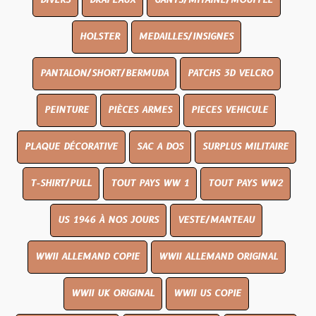
DIVERS
DRAPEAUX
GANTS/MITAINE/MOUFFLE
HOLSTER
MEDAILLES/INSIGNES
PANTALON/SHORT/BERMUDA
PATCHS 3D VELCRO
PEINTURE
PIÈCES ARMES
PIECES VEHICULE
PLAQUE DÉCORATIVE
SAC A DOS
SURPLUS MILITAIRE
T-SHIRT/PULL
TOUT PAYS WW 1
TOUT PAYS WW2
US 1946 À NOS JOURS
VESTE/MANTEAU
WWII ALLEMAND COPIE
WWII ALLEMAND ORIGINAL
WWII UK ORIGINAL
WWII US COPIE