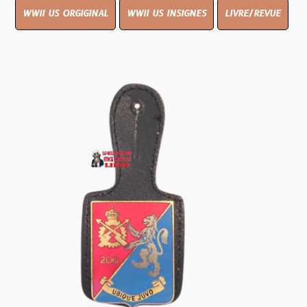
WWII US ORGIGINAL
WWII US INSIGNES
LIVRE/REVUE