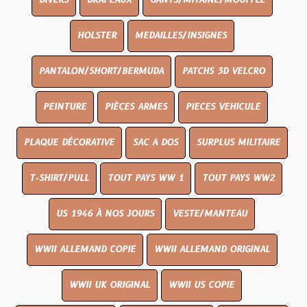
DIVERS
DRAPEAUX
GANTS/MITAINE/MOUFFLE
HOLSTER
MEDAILLES/INSIGNES
PANTALON/SHORT/BERMUDA
PATCHS 3D VELCRO
PEINTURE
PIÈCES ARMES
PIECES VEHICULE
PLAQUE DÉCORATIVE
SAC A DOS
SURPLUS MILITAIRE
T-SHIRT/PULL
TOUT PAYS WW 1
TOUT PAYS WW2
US 1946 À NOS JOURS
VESTE/MANTEAU
WWII ALLEMAND COPIE
WWII ALLEMAND ORIGINAL
WWII UK ORIGINAL
WWII US COPIE