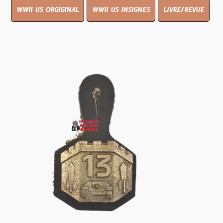
WWII US ORGIGINAL
WWII US INSIGNES
LIVRE/REVUE