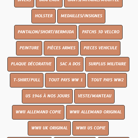
DIVERS
DRAPEAUX
GANTS/MITAINE/MOUFFLE
HOLSTER
MEDAILLES/INSIGNES
PANTALON/SHORT/BERMUDA
PATCHS 3D VELCRO
PEINTURE
PIÈCES ARMES
PIECES VEHICULE
PLAQUE DÉCORATIVE
SAC A DOS
SURPLUS MILITAIRE
T-SHIRT/PULL
TOUT PAYS WW 1
TOUT PAYS WW2
US 1946 À NOS JOURS
VESTE/MANTEAU
WWII ALLEMAND COPIE
WWII ALLEMAND ORIGINAL
WWII UK ORIGINAL
WWII US COPIE