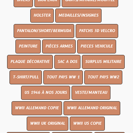
DIVERS
DRAPEAUX
GANTS/MITAINE/MOUFFLE
HOLSTER
MEDAILLES/INSIGNES
PANTALON/SHORT/BERMUDA
PATCHS 3D VELCRO
PEINTURE
PIÈCES ARMES
PIECES VEHICULE
PLAQUE DÉCORATIVE
SAC A DOS
SURPLUS MILITAIRE
T-SHIRT/PULL
TOUT PAYS WW 1
TOUT PAYS WW2
US 1946 À NOS JOURS
VESTE/MANTEAU
WWII ALLEMAND COPIE
WWII ALLEMAND ORIGINAL
WWII UK ORIGINAL
WWII US COPIE