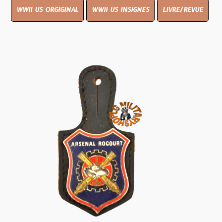
WWII US ORGIGINAL
WWII US INSIGNES
LIVRE/REVUE