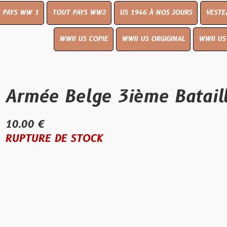
TOUT PAYS WW2
US 1946 À NOS JOURS
VESTE/MANTEAU
W
WWII US COPIE
WWII US ORGIGINAL
WWII US INSIGNES
LI
 Belge 3ième Bataillon du
 DE STOCK