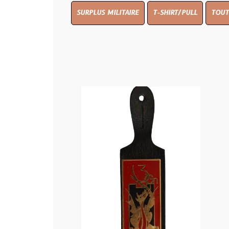
SURPLUS MILITAIRE
T-SHIRT/PULL
TOUT PAYS WW 1
Armée
10.00 €
RUPTURE