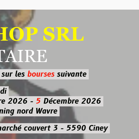
 SRL
RE
ourses
suivante
-
5
Décembre 2026
d Wavre
uvert 3 - 5590 Ciney