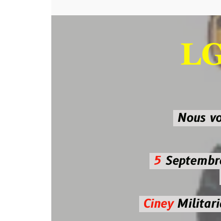
LG-M
SU
Nous vous atten
5
Septembre 2026 
De 7h00
Ciney
Militaria
Diman