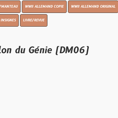
WII ALLEMAND COPIE
WWII ALLEMAND ORIGINAL
WWII UK ORI
VRE/REVUE
 Génie (DM06)