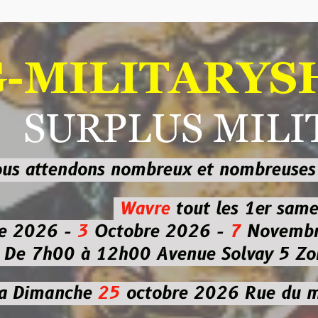
ILITARYSHOP
RPLUS MILITAI
dons nombreux et nombreuses
sur les
b
Wavre
tout les 1er samedi
-
3
Octobre 2026 -
7
Novembre 2026 
 à 12h00
Avenue Solvay 5 Zoning nor
che
25
octobre 2026
Rue du marché co