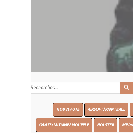
search
NOUVEAUTE
AIRSOFT/PAINTBALL
RATIONS
BL
GANTS/MITAINE/MOUFFLE
HOLSTER
MEDAILLES/INSIGNES