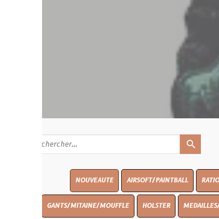
search
NOUVEAUTE
AIRSOFT/PAINTBALL
RATIONS
BLASO
GANTS/MITAINE/MOUFFLE
HOLSTER
MEDAILLES/INSIGNES