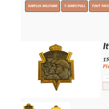
SURPLUS MILITAIRE
T-SHIRT/PULL
TOUT PAYS WW 1
TO
Italy 
15.00 €
Plus qu'un s
-
+
Ach