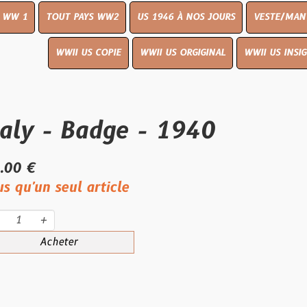
UT PAYS WW2
US 1946 À NOS JOURS
VESTE/MANTEAU
WWI
WWII US COPIE
WWII US ORGIGINAL
WWII US INSIGNES
LIVR
- Badge - 1940
eul article
eter