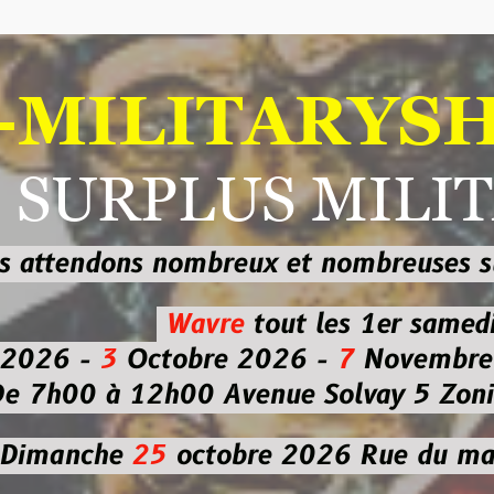
ILITARYSHOP
RPLUS MILITAI
dons nombreux et nombreuses
sur les
b
Wavre
tout les 1er samedi
-
3
Octobre 2026 -
7
Novembre 2026 
 à 12h00
Avenue Solvay 5 Zoning nor
che
25
octobre 2026
Rue du marché co