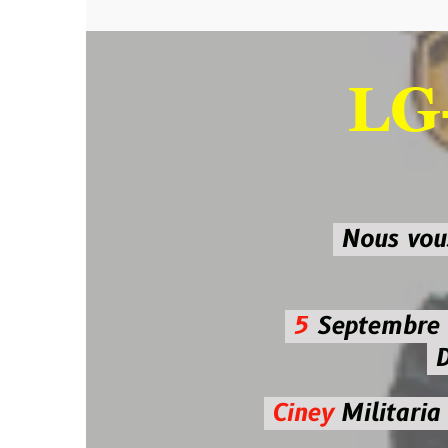
LG-M
SU
Nous vous atten
5
Septembre 2026 
De 7h00
Ciney
Militaria
Diman