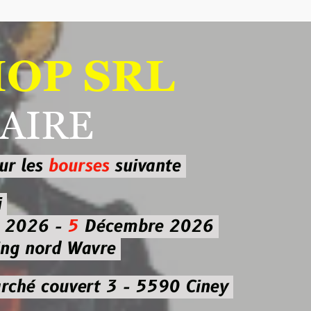
 SRL
RE
ourses
suivante
-
5
Décembre 2026
d Wavre
uvert 3 - 5590 Ciney