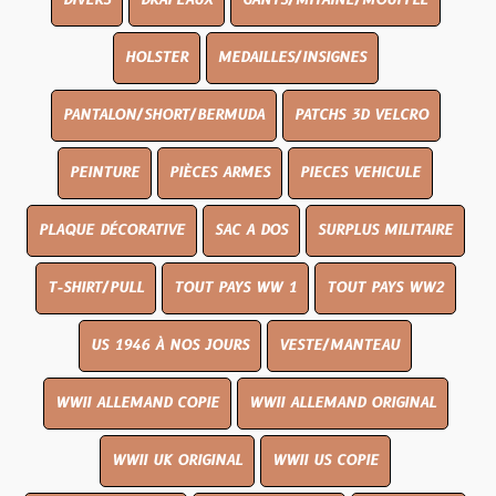
DIVERS
DRAPEAUX
GANTS/MITAINE/MOUFFLE
HOLSTER
MEDAILLES/INSIGNES
PANTALON/SHORT/BERMUDA
PATCHS 3D VELCRO
PEINTURE
PIÈCES ARMES
PIECES VEHICULE
PLAQUE DÉCORATIVE
SAC A DOS
SURPLUS MILITAIRE
T-SHIRT/PULL
TOUT PAYS WW 1
TOUT PAYS WW2
US 1946 À NOS JOURS
VESTE/MANTEAU
WWII ALLEMAND COPIE
WWII ALLEMAND ORIGINAL
WWII UK ORIGINAL
WWII US COPIE