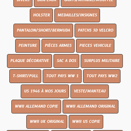
DIVERS
DRAPEAUX
GANTS/MITAINE/MOUFFLE
HOLSTER
MEDAILLES/INSIGNES
PANTALON/SHORT/BERMUDA
PATCHS 3D VELCRO
PEINTURE
PIÈCES ARMES
PIECES VEHICULE
PLAQUE DÉCORATIVE
SAC A DOS
SURPLUS MILITAIRE
T-SHIRT/PULL
TOUT PAYS WW 1
TOUT PAYS WW2
US 1946 À NOS JOURS
VESTE/MANTEAU
WWII ALLEMAND COPIE
WWII ALLEMAND ORIGINAL
WWII UK ORIGINAL
WWII US COPIE