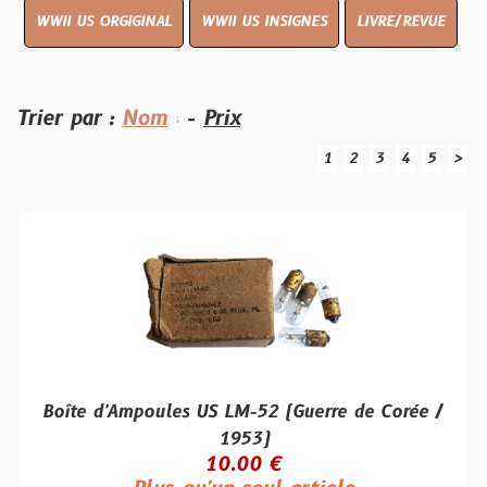
WWII US ORGIGINAL
WWII US INSIGNES
LIVRE/REVUE
Trier par :
Nom
-
Prix
1
2
3
4
5
>
Boîte d'Ampoules US LM-52 (Guerre de Corée /
1953)
10.00 €