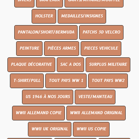
DIVERS
DRAPEAUX
GANTS/MITAINE/MOUFFLE
HOLSTER
MEDAILLES/INSIGNES
PANTALON/SHORT/BERMUDA
PATCHS 3D VELCRO
PEINTURE
PIÈCES ARMES
PIECES VEHICULE
PLAQUE DÉCORATIVE
SAC A DOS
SURPLUS MILITAIRE
T-SHIRT/PULL
TOUT PAYS WW 1
TOUT PAYS WW2
US 1946 À NOS JOURS
VESTE/MANTEAU
WWII ALLEMAND COPIE
WWII ALLEMAND ORIGINAL
WWII UK ORIGINAL
WWII US COPIE