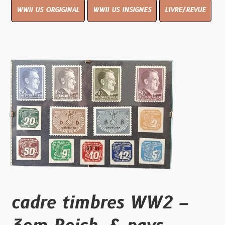
WWII US ORGIGINAL
WWII US INSIGNES
LIVRE/REVUE
cadre timbres WW2 –