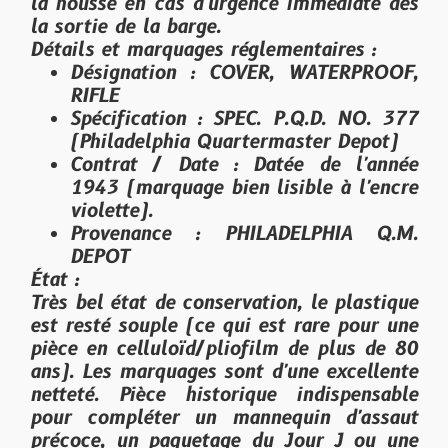
la housse en cas d'urgence immédiate dès
la sortie de la barge.
Détails et marquages réglementaires :
Désignation :
COVER, WATERPROOF,
RIFLE
Spécification :
SPEC. P.Q.D. NO. 377
(Philadelphia Quartermaster Depot)
Contrat / Date :
Datée de l'année
1943
(marquage bien lisible à l'encre
violette).
Provenance :
PHILADELPHIA Q.M.
DEPOT
État :
Très bel état de conservation, le plastique
est resté souple (ce qui est rare pour une
pièce en celluloïd/pliofilm de plus de 80
ans). Les marquages sont d'une excellente
netteté. Pièce historique indispensable
pour compléter un mannequin d'assaut
précoce, un paquetage du Jour J ou une