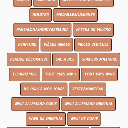
DIVERS
DRAPEAUX
GANTS/MITAINE/MOUFFLE
HOLSTER
MEDAILLES/INSIGNES
PANTALON/SHORT/BERMUDA
PATCHS 3D VELCRO
PEINTURE
PIÈCES ARMES
PIECES VEHICULE
PLAQUE DÉCORATIVE
SAC A DOS
SURPLUS MILITAIRE
T-SHIRT/PULL
TOUT PAYS WW 1
TOUT PAYS WW2
US 1946 À NOS JOURS
VESTE/MANTEAU
WWII ALLEMAND COPIE
WWII ALLEMAND ORIGINAL
WWII UK ORIGINAL
WWII US COPIE