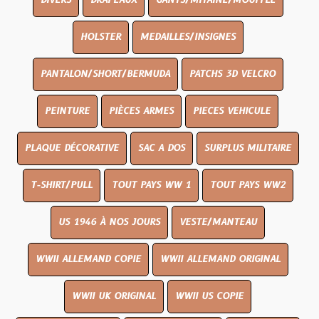
DIVERS
DRAPEAUX
GANTS/MITAINE/MOUFFLE
HOLSTER
MEDAILLES/INSIGNES
PANTALON/SHORT/BERMUDA
PATCHS 3D VELCRO
PEINTURE
PIÈCES ARMES
PIECES VEHICULE
PLAQUE DÉCORATIVE
SAC A DOS
SURPLUS MILITAIRE
T-SHIRT/PULL
TOUT PAYS WW 1
TOUT PAYS WW2
US 1946 À NOS JOURS
VESTE/MANTEAU
WWII ALLEMAND COPIE
WWII ALLEMAND ORIGINAL
WWII UK ORIGINAL
WWII US COPIE