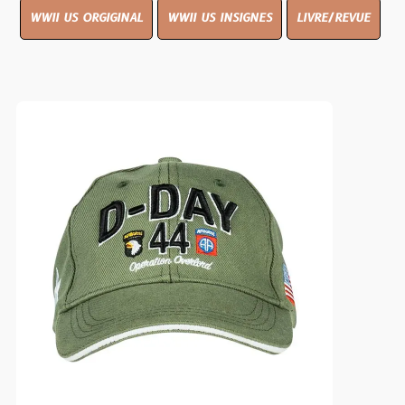
WWII US ORGIGINAL
WWII US INSIGNES
LIVRE/REVUE