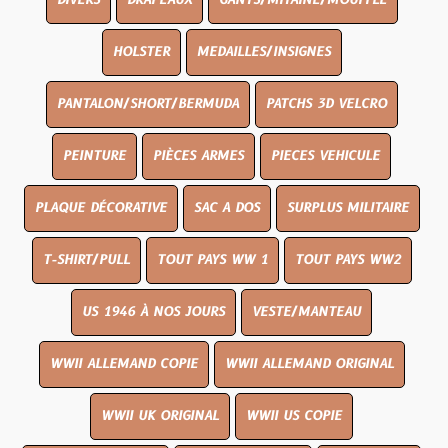
DIVERS
DRAPEAUX
GANTS/MITAINE/MOUFFLE
HOLSTER
MEDAILLES/INSIGNES
PANTALON/SHORT/BERMUDA
PATCHS 3D VELCRO
PEINTURE
PIÈCES ARMES
PIECES VEHICULE
PLAQUE DÉCORATIVE
SAC A DOS
SURPLUS MILITAIRE
T-SHIRT/PULL
TOUT PAYS WW 1
TOUT PAYS WW2
US 1946 À NOS JOURS
VESTE/MANTEAU
WWII ALLEMAND COPIE
WWII ALLEMAND ORIGINAL
WWII UK ORIGINAL
WWII US COPIE