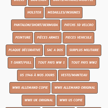
DIVERS
DRAPEAUX
GANTS/MITAINE/MOUFFLE
HOLSTER
MEDAILLES/INSIGNES
PANTALON/SHORT/BERMUDA
PATCHS 3D VELCRO
PEINTURE
PIÈCES ARMES
PIECES VEHICULE
PLAQUE DÉCORATIVE
SAC A DOS
SURPLUS MILITAIRE
T-SHIRT/PULL
TOUT PAYS WW 1
TOUT PAYS WW2
US 1946 À NOS JOURS
VESTE/MANTEAU
WWII ALLEMAND COPIE
WWII ALLEMAND ORIGINAL
WWII UK ORIGINAL
WWII US COPIE