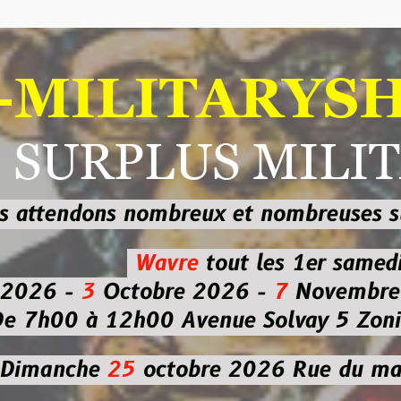
ILITARYSHOP
RPLUS MILITAI
dons nombreux et nombreuses
sur les
b
Wavre
tout les 1er samedi
-
3
Octobre 2026 -
7
Novembre 2026 
 à 12h00
Avenue Solvay 5 Zoning nor
che
25
octobre 2026
Rue du marché co