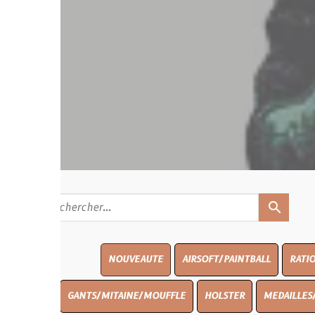
search
NOUVEAUTE
AIRSOFT/PAINTBALL
RATIONS
BLASO
GANTS/MITAINE/MOUFFLE
HOLSTER
MEDAILLES/INSIGNES