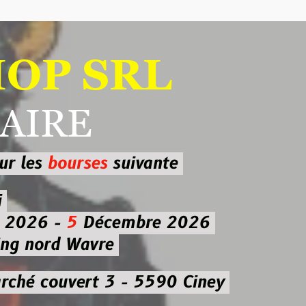
 SRL
RE
ourses
suivante
-
5
Décembre 2026
d Wavre
uvert 3 - 5590 Ciney