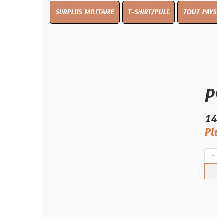
SURPLUS MILITAIRE
T-SHIRT/PULL
TOUT PAYS WW 1
TO
porte
140.00 €
Plus qu'un s
-
+
Ach