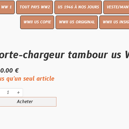
UT PAYS WW2
US 1946 À NOS JOURS
VESTE/MANTEAU
WWI
WWII US COPIE
WWII US ORGIGINAL
WWII US INSIGNES
LIVR
-chargeur tambour us WW
eul article
eter