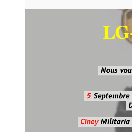
LG-M
SU
Nous vous atten
5
Septembre 2026 
De 7h00
Ciney
Militaria
Diman