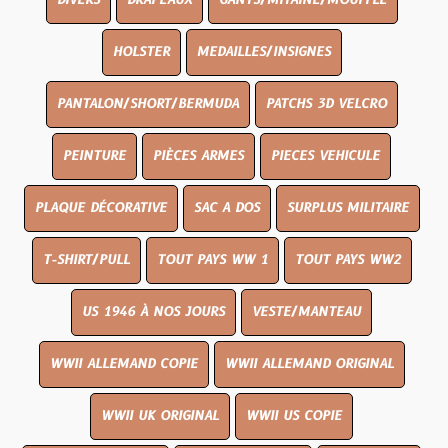
DIVERS
DRAPEAUX
GANTS/MITAINE/MOUFFLE
HOLSTER
MEDAILLES/INSIGNES
PANTALON/SHORT/BERMUDA
PATCHS 3D VELCRO
PEINTURE
PIÈCES ARMES
PIECES VEHICULE
PLAQUE DÉCORATIVE
SAC A DOS
SURPLUS MILITAIRE
T-SHIRT/PULL
TOUT PAYS WW 1
TOUT PAYS WW2
US 1946 À NOS JOURS
VESTE/MANTEAU
WWII ALLEMAND COPIE
WWII ALLEMAND ORIGINAL
WWII UK ORIGINAL
WWII US COPIE