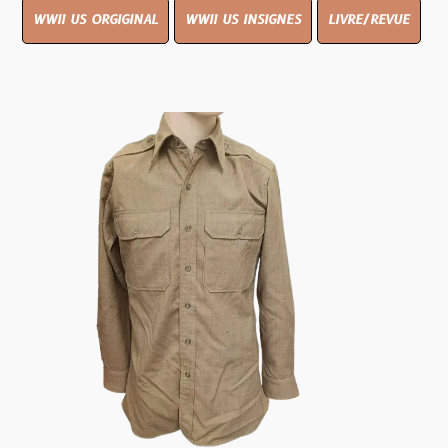
WWII US ORGIGINAL
WWII US INSIGNES
LIVRE/REVUE