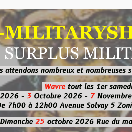
ILITARYSHOP
RPLUS MILITAI
dons nombreux et nombreuses
sur les
b
Wavre
tout les 1er samedi
-
3
Octobre 2026 -
7
Novembre 2026 
 à 12h00
Avenue Solvay 5 Zoning nor
che
25
octobre 2026
Rue du marché co