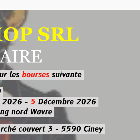
 SRL
RE
ourses
suivante
-
5
Décembre 2026
d Wavre
uvert 3 - 5590 Ciney