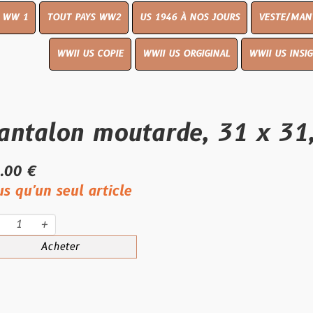
UT PAYS WW2
US 1946 À NOS JOURS
VESTE/MANTEAU
WWI
WWII US COPIE
WWII US ORGIGINAL
WWII US INSIGNES
LIVR
on moutarde, 31 x 31, 194
eul article
eter