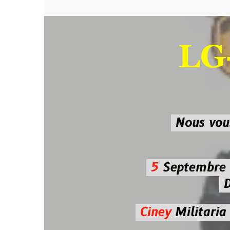
LG-M
SU
Nous vous atten
5
Septembre 2026 
De 7h00
Ciney
Militaria
Diman