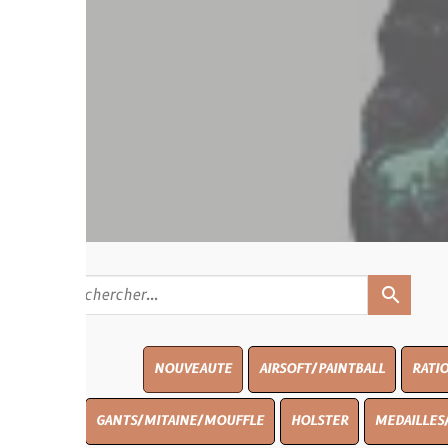
search
NOUVEAUTE
AIRSOFT/PAINTBALL
RATIONS
BLASO
GANTS/MITAINE/MOUFFLE
HOLSTER
MEDAILLES/INSIGNES