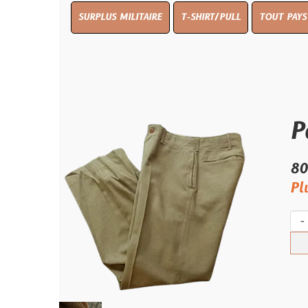
SURPLUS MILITAIRE
T-SHIRT/PULL
TOUT PAYS WW 1
TO
Pantal
80.00 €
Plus qu'un s
-
+
Ach