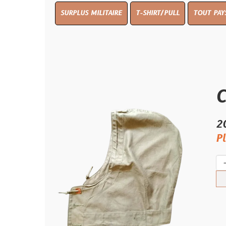
SURPLUS MILITAIRE
T-SHIRT/PULL
TOUT PAYS WW 1
T
CAPUC
20.00 €
Plus qu'un 
-
+
Ach