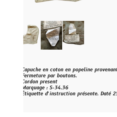
Capuche en coton en popeline provenant de la ve
Fermeture par boutons.
Cordon present
Marquage : S-34.36
Étiquette d’instruction présente. Daté 25 NOV 1