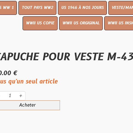
OUT PAYS WW2
US 1946 À NOS JOURS
VESTE/MANTEAU
WWI
WWII US COPIE
WWII US ORGIGINAL
WWII US INSIGNES
LIVR
HE POUR VESTE M-43 194
seul article
eter