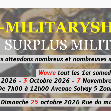
ILITARYSHOP
RPLUS MILITAI
dons nombreux et nombreuses
sur les
b
Wavre
tout les 1er samedi
-
3
Octobre 2026 -
7
Novembre 2026 
 à 12h00
Avenue Solvay 5 Zoning nor
che
25
octobre 2026
Rue du marché co