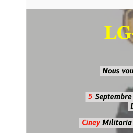
LG-M
SU
Nous vous atten
5
Septembre 2026 
De 7h00
Ciney
Militaria
Diman