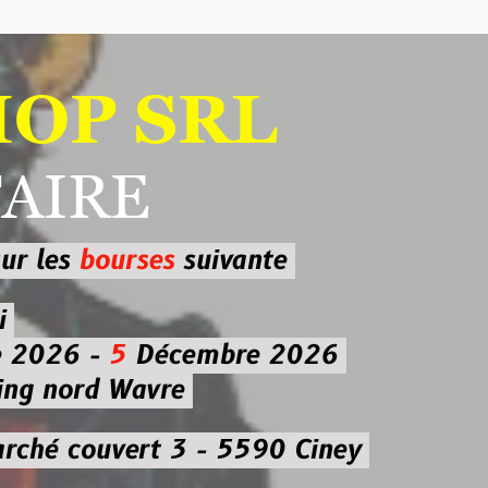
 SRL
RE
ourses
suivante
-
5
Décembre 2026
d Wavre
uvert 3 - 5590 Ciney