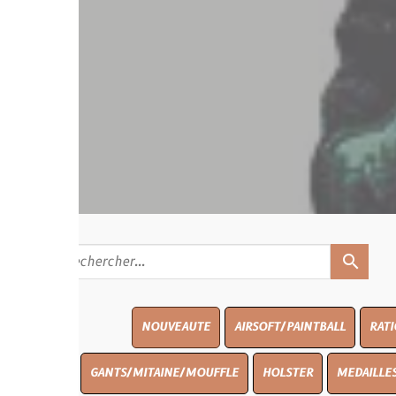
search
NOUVEAUTE
AIRSOFT/PAINTBALL
RATIONS
BLAS
GANTS/MITAINE/MOUFFLE
HOLSTER
MEDAILLES/INSIGNES