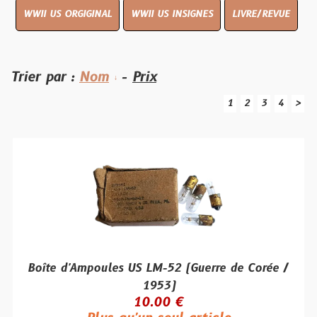
WWII US ORGIGINAL
WWII US INSIGNES
LIVRE/REVUE
Trier par :
Nom
-
Prix
1
2
3
4
>
Boîte d'Ampoules US LM-52 (Guerre de Corée /
1953)
10.00 €