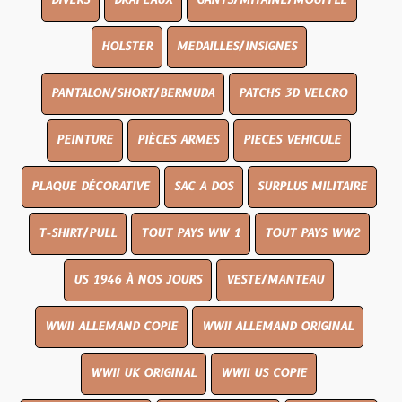
DIVERS
DRAPEAUX
GANTS/MITAINE/MOUFFLE
HOLSTER
MEDAILLES/INSIGNES
PANTALON/SHORT/BERMUDA
PATCHS 3D VELCRO
PEINTURE
PIÈCES ARMES
PIECES VEHICULE
PLAQUE DÉCORATIVE
SAC A DOS
SURPLUS MILITAIRE
T-SHIRT/PULL
TOUT PAYS WW 1
TOUT PAYS WW2
US 1946 À NOS JOURS
VESTE/MANTEAU
WWII ALLEMAND COPIE
WWII ALLEMAND ORIGINAL
WWII UK ORIGINAL
WWII US COPIE