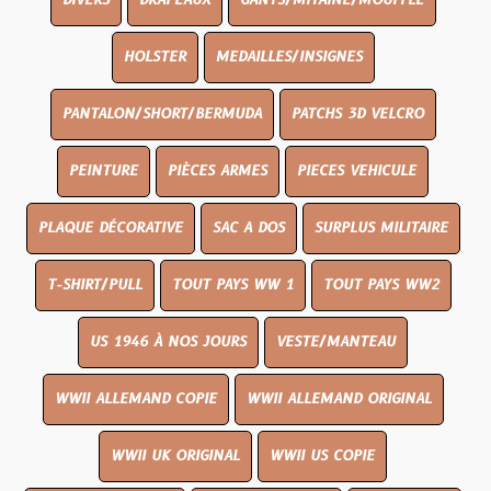
DIVERS
DRAPEAUX
GANTS/MITAINE/MOUFFLE
HOLSTER
MEDAILLES/INSIGNES
PANTALON/SHORT/BERMUDA
PATCHS 3D VELCRO
PEINTURE
PIÈCES ARMES
PIECES VEHICULE
PLAQUE DÉCORATIVE
SAC A DOS
SURPLUS MILITAIRE
T-SHIRT/PULL
TOUT PAYS WW 1
TOUT PAYS WW2
US 1946 À NOS JOURS
VESTE/MANTEAU
WWII ALLEMAND COPIE
WWII ALLEMAND ORIGINAL
WWII UK ORIGINAL
WWII US COPIE