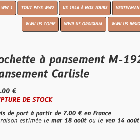
UT PAYS WW2
US 1946 À NOS JOURS
VESTE/MANTEAU
WWI
WWII US COPIE
WWII US ORGIGINAL
WWII US INSIGNES
LIVR
te à pansement M-1924,RA
ent Carlisle
E STOCK
t à partir de
7.00 €
en France
stimée le
mar 18 août
ou le
ven 14 août
en livrai