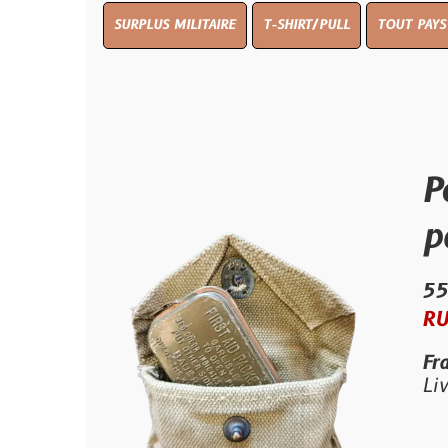
SURPLUS MILITAIRE
T-SHIRT/PULL
TOUT PAYS WW 1
TO
Pochet
pansem
55.00 €
RUPTURE D
Frais de por
Livraison e