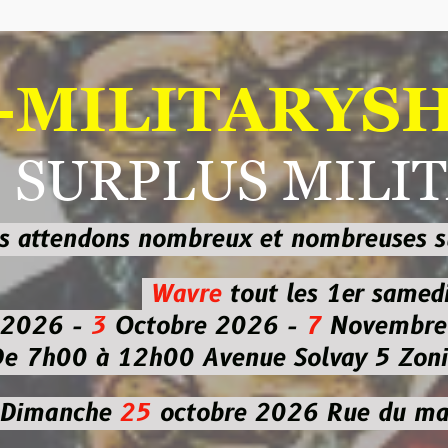
ILITARYSHOP
RPLUS MILITAI
dons nombreux et nombreuses
sur les
b
Wavre
tout les 1er samedi
-
3
Octobre 2026 -
7
Novembre 2026 
 à 12h00
Avenue Solvay 5 Zoning nor
che
25
octobre 2026
Rue du marché co