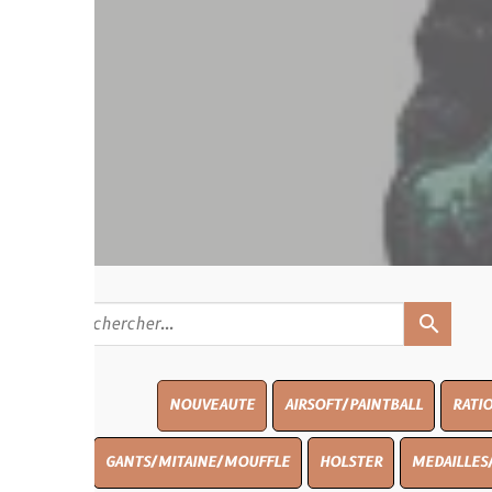
search
NOUVEAUTE
AIRSOFT/PAINTBALL
RATIONS
BLASO
GANTS/MITAINE/MOUFFLE
HOLSTER
MEDAILLES/INSIGNES