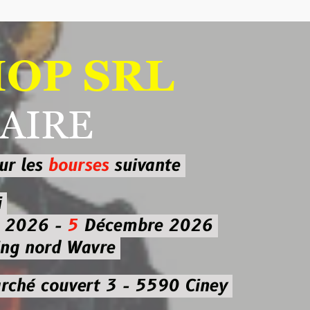
 SRL
RE
ourses
suivante
-
5
Décembre 2026
d Wavre
uvert 3 - 5590 Ciney