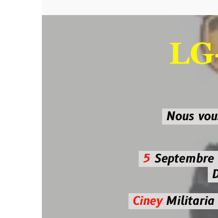
LG-M
SU
Nous vous atten
5
Septembre 2026 
De 7h00
Ciney
Militaria
Diman