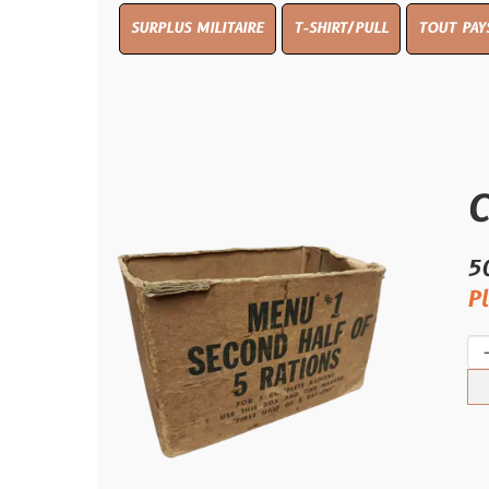
SURPLUS MILITAIRE
T-SHIRT/PULL
TOUT PAYS WW 1
T
Carto
50.00 €
Plus qu'un 
-
+
Ach