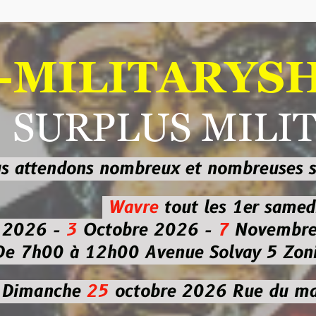
ILITARYSHOP
RPLUS MILITAI
dons nombreux et nombreuses
sur les
b
Wavre
tout les 1er samedi
-
3
Octobre 2026 -
7
Novembre 2026 
 à 12h00
Avenue Solvay 5 Zoning nor
che
25
octobre 2026
Rue du marché co