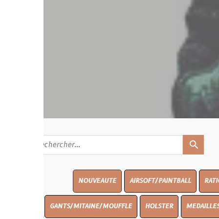
search
NOUVEAUTE
AIRSOFT/PAINTBALL
RATIONS
BLAS
GANTS/MITAINE/MOUFFLE
HOLSTER
MEDAILLES/INSIGNES