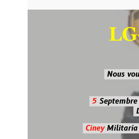
LG-M
SU
Nous vous atten
5
Septembre 2026 
De 7h00
Ciney
Militaria
Diman