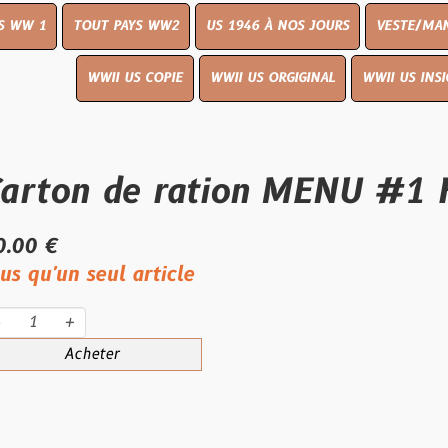
OUT PAYS WW2
US 1946 À NOS JOURS
VESTE/MANTEAU
WWI
WWII US COPIE
WWII US ORGIGINAL
WWII US INSIGNES
LIVR
n de ration MENU #1 FIRST
seul article
eter