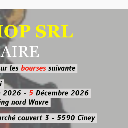
 SRL
RE
ourses
suivante
-
5
Décembre 2026
d Wavre
uvert 3 - 5590 Ciney