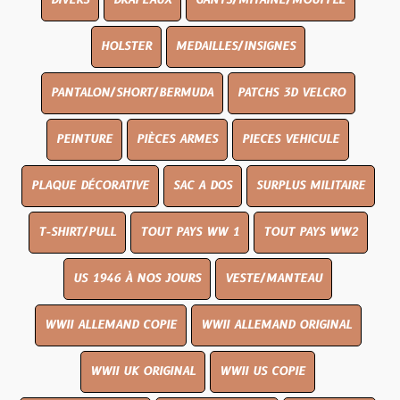
DIVERS
DRAPEAUX
GANTS/MITAINE/MOUFFLE
HOLSTER
MEDAILLES/INSIGNES
PANTALON/SHORT/BERMUDA
PATCHS 3D VELCRO
PEINTURE
PIÈCES ARMES
PIECES VEHICULE
PLAQUE DÉCORATIVE
SAC A DOS
SURPLUS MILITAIRE
T-SHIRT/PULL
TOUT PAYS WW 1
TOUT PAYS WW2
US 1946 À NOS JOURS
VESTE/MANTEAU
WWII ALLEMAND COPIE
WWII ALLEMAND ORIGINAL
WWII UK ORIGINAL
WWII US COPIE