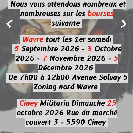
Nous vous attendons nombreux et
nombreuses
sur les
bourses


suivante
Wavre
tout les 1er samedi
5
Septembre 2026 -
3
Octobre
2026 -
7
Novembre 2026 -
5
Décembre 2026
De 7h00 à 12h00
Avenue Solvay 5
Zoning nord Wavre
Ciney
Militaria
Dimanche
25
octobre 2026
Rue du marché
couvert 3 - 5590 Ciney