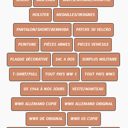
DIVERS
DRAPEAUX
GANTS/MITAINE/MOUFFLE
HOLSTER
MEDAILLES/INSIGNES
PANTALON/SHORT/BERMUDA
PATCHS 3D VELCRO
PEINTURE
PIÈCES ARMES
PIECES VEHICULE
PLAQUE DÉCORATIVE
SAC A DOS
SURPLUS MILITAIRE
T-SHIRT/PULL
TOUT PAYS WW 1
TOUT PAYS WW2
US 1946 À NOS JOURS
VESTE/MANTEAU
WWII ALLEMAND COPIE
WWII ALLEMAND ORIGINAL
WWII UK ORIGINAL
WWII US COPIE