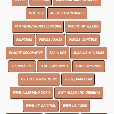
DIVERS
DRAPEAUX
GANTS/MITAINE/MOUFFLE
HOLSTER
MEDAILLES/INSIGNES
PANTALON/SHORT/BERMUDA
PATCHS 3D VELCRO
PEINTURE
PIÈCES ARMES
PIECES VEHICULE
PLAQUE DÉCORATIVE
SAC A DOS
SURPLUS MILITAIRE
T-SHIRT/PULL
TOUT PAYS WW 1
TOUT PAYS WW2
US 1946 À NOS JOURS
VESTE/MANTEAU
WWII ALLEMAND COPIE
WWII ALLEMAND ORIGINAL
WWII UK ORIGINAL
WWII US COPIE