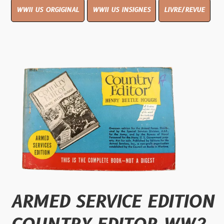
WWII US ORGIGINAL
WWII US INSIGNES
LIVRE/REVUE
ARMED SERVICE EDITION