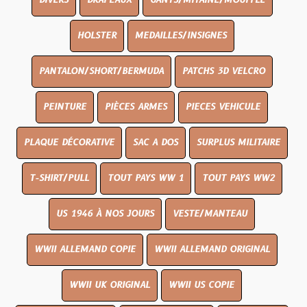
DIVERS
DRAPEAUX
GANTS/MITAINE/MOUFFLE
HOLSTER
MEDAILLES/INSIGNES
PANTALON/SHORT/BERMUDA
PATCHS 3D VELCRO
PEINTURE
PIÈCES ARMES
PIECES VEHICULE
PLAQUE DÉCORATIVE
SAC A DOS
SURPLUS MILITAIRE
T-SHIRT/PULL
TOUT PAYS WW 1
TOUT PAYS WW2
US 1946 À NOS JOURS
VESTE/MANTEAU
WWII ALLEMAND COPIE
WWII ALLEMAND ORIGINAL
WWII UK ORIGINAL
WWII US COPIE