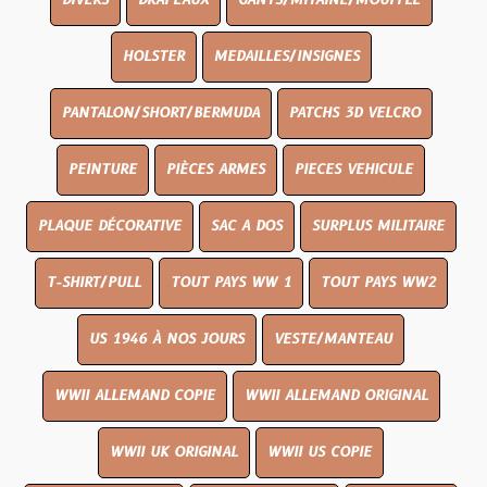
DIVERS
DRAPEAUX
GANTS/MITAINE/MOUFFLE
HOLSTER
MEDAILLES/INSIGNES
PANTALON/SHORT/BERMUDA
PATCHS 3D VELCRO
PEINTURE
PIÈCES ARMES
PIECES VEHICULE
PLAQUE DÉCORATIVE
SAC A DOS
SURPLUS MILITAIRE
T-SHIRT/PULL
TOUT PAYS WW 1
TOUT PAYS WW2
US 1946 À NOS JOURS
VESTE/MANTEAU
WWII ALLEMAND COPIE
WWII ALLEMAND ORIGINAL
WWII UK ORIGINAL
WWII US COPIE