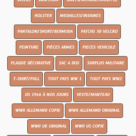
DIVERS
DRAPEAUX
GANTS/MITAINE/MOUFFLE
HOLSTER
MEDAILLES/INSIGNES
PANTALON/SHORT/BERMUDA
PATCHS 3D VELCRO
PEINTURE
PIÈCES ARMES
PIECES VEHICULE
PLAQUE DÉCORATIVE
SAC A DOS
SURPLUS MILITAIRE
T-SHIRT/PULL
TOUT PAYS WW 1
TOUT PAYS WW2
US 1946 À NOS JOURS
VESTE/MANTEAU
WWII ALLEMAND COPIE
WWII ALLEMAND ORIGINAL
WWII UK ORIGINAL
WWII US COPIE